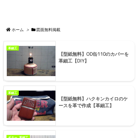
ホーム
>
図面無料掲載
革細工
【型紙無料】OD缶110のカバーを
革細工【DIY】
革細工
【型紙無料】ハクキンカイロのケ
ースを革で作成【革細工】
ギター
,
革細工